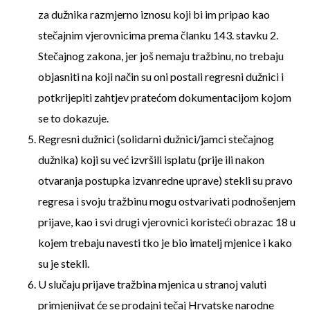
za dužnika razmjerno iznosu koji bi im pripao kao
stečajnim vjerovnicima prema članku 143. stavku 2.
Stečajnog zakona, jer još nemaju tražbinu, no trebaju
objasniti na koji način su oni postali regresni dužnici i
potkrijepiti zahtjev pratećom dokumentacijom kojom
se to dokazuje.
Regresni dužnici (solidarni dužnici/jamci stečajnog
dužnika) koji su već izvršili isplatu (prije ili nakon
otvaranja postupka izvanredne uprave) stekli su pravo
regresa i svoju tražbinu mogu ostvarivati podnošenjem
prijave, kao i svi drugi vjerovnici koristeći obrazac 18 u
kojem trebaju navesti tko je bio imatelj mjenice i kako
su je stekli.
U slučaju prijave tražbina mjenica u stranoj valuti
primjenjivat će se prodajni tečaj Hrvatske narodne