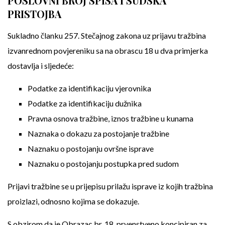
POSLOVNI BROJ SPISA I SUDSKA
PRISTOJBA
Sukladno članku 257. Stečajnog zakona uz prijavu tražbina
izvanrednom povjereniku sa na obrascu 18 u dva primjerka
dostavlja i sljedeće:
Podatke za identifikaciju vjerovnika
Podatke za identifikaciju dužnika
Pravna osnova tražbine, iznos tražbine u kunama
Naznaka o dokazu za postojanje tražbine
Naznaku o postojanju ovršne isprave
Naznaku o postojanju postupka pred sudom
Prijavi tražbine se u prijepisu prilažu isprave iz kojih tražbina
proizlazi, odnosno kojima se dokazuje.
S obzirom da je Obrazac br. 18. prvenstveno koncipiran za