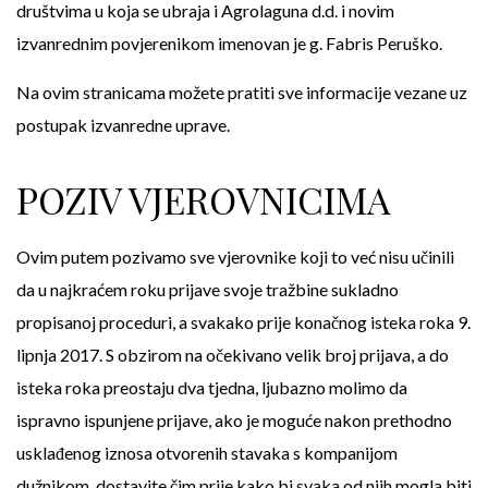
društvima u koja se ubraja i Agrolaguna d.d. i novim
izvanrednim povjerenikom imenovan je g. Fabris Peruško.
Na ovim stranicama možete pratiti sve informacije vezane uz
postupak izvanredne uprave.
POZIV VJEROVNICIMA
Ovim putem pozivamo sve vjerovnike koji to već nisu učinili
da u najkraćem roku prijave svoje tražbine sukladno
propisanoj proceduri, a svakako prije konačnog isteka roka 9.
lipnja 2017. S obzirom na očekivano velik broj prijava, a do
isteka roka preostaju dva tjedna, ljubazno molimo da
ispravno ispunjene prijave, ako je moguće nakon prethodno
usklađenog iznosa otvorenih stavaka s kompanijom
dužnikom, dostavite čim prije kako bi svaka od njih mogla biti