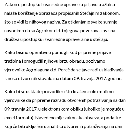
Zakon o postupku izvanredne uprave za prijavu tražbina
nalaže korištenje obrazaca propisanih Stečajnim zakonom,
što se vidi iz njihovog naziva. Za otklanjanje svake sumnje
navodimo da su Agrokor d.d. i njegova povezana i ovisna
društva u postupku izvanredne uprave, a ne u stečaju.
Kako bismo operativno pomogli kod pripreme prijave
tražbina i omogućili njihovu brzu obradu, pozivamo
vjerovnike Agrolaguna d.d. Poreč da se jave radi usklađivanja
iznosa otvorenih stavaka na datum 09. travnja 2017. godine.
Kako bi se usklade provodile u što kraćem roku molimo
vjerovnike da pripreme razradu otvorenih potraživanja na dan
09. travnja 2017. u elektronskom obliku (ukoliko je moguće u
excel formatu). Navedeno nije zakonska obveza, a podatke
koji će biti uključeni u analitici otvorenih potraživanja na dan