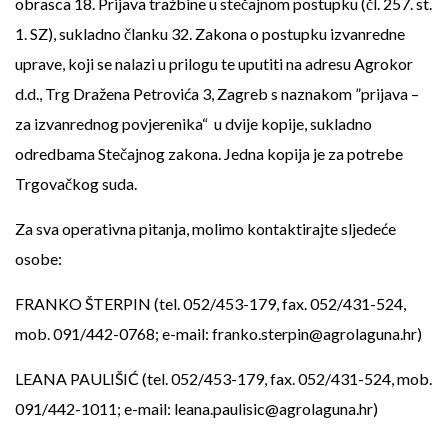
obrasca 18. Prijava tražbine u stečajnom postupku (čl. 257. st.
1. SZ), sukladno članku 32. Zakona o postupku izvanredne
uprave, koji se nalazi u prilogu te uputiti na adresu Agrokor
d.d., Trg Dražena Petrovića 3, Zagreb s naznakom ”prijava –
za izvanrednog povjerenika“ u dvije kopije, sukladno
odredbama Stečajnog zakona. Jedna kopija je za potrebe
Trgovačkog suda.
Za sva operativna pitanja, molimo kontaktirajte sljedeće
osobe:
FRANKO ŠTERPIN (tel. 052/453-179, fax. 052/431-524,
mob. 091/442-0768; e-mail: franko.sterpin@agrolaguna.hr)
LEANA PAULIŠIĆ (tel. 052/453-179, fax. 052/431-524, mob.
091/442-1011; e-mail: leana.paulisic@agrolaguna.hr)