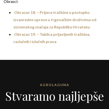
Obrasci:
Obrazac 18. – Prijava tražbine u postupku
izvanredne uprave u trgovačkim društvima od
sistemskog značaja za Republiku Hrvatsku
Obrazac 19. – Tablica prijavljenih tražbina,
razlučnih i izlučnih prava
AGROLAGUNA
Stvaramo najljepše