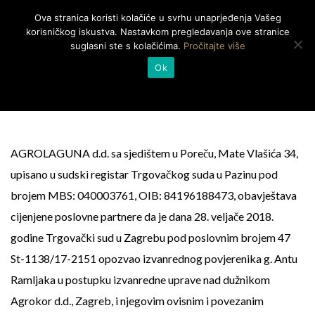
Ova stranica koristi kolačiće u svrhu unaprjeđenja Vašeg
Togg
korisničkog iskustva. Nastavkom pregledavanja ove stranice
navig
suglasni ste s kolačićima.
Pročitajte više
IZVANREDNA UPRAVA
Ok
AGROLAGUNA d.d. sa sjedištem u Poreču, Mate Vlašića 34,
upisano u sudski registar Trgovačkog suda u Pazinu pod
brojem MBS: 040003761, OIB: 84196188473, obavještava
cijenjene poslovne partnere da je dana 28. veljače 2018.
godine Trgovački sud u Zagrebu pod poslovnim brojem 47
St-1138/17-2151 opozvao izvanrednog povjerenika g. Antu
Ramljaka u postupku izvanredne uprave nad dužnikom
Agrokor d.d., Zagreb, i njegovim ovisnim i povezanim