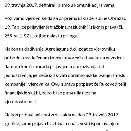
09. travnja 2017. definirali bismo u komunikaciji s vama.
Pozivamo vjerovnike da za pripremu usklade ispune Obrazac
19. Tablice prijavljenih tražbina, razlučnih i izlučnih prava (čl.
259. st. 1. SZ)., koji se nalazi u prilogu.
Nakon usklađivanja, Agrolaguna d.d. izdat će vjerovniku
potvrdu o usklađenom iznosu otvorenih stavaka na navedeni
datum, čime će obrada prijavljenih potraživanja biti
jednostavnija, jer neće iziskivati dodatno usklađivanje između
kompanije i vjerovnika. Ovu ispravu potpisat će Rukovoditelji
financijskih službi, kako bi se potvrdila njezina
vjerodostojnost.
Nakon pribavljanja potvrde salda na dan 09. travnja 2017.
godine, samu prijavu tražbina treba izvršiti ispunjavanjem