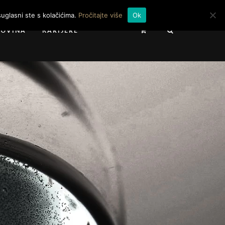
uglasni ste s kolačićima.
Pročitajte više
Ok
GOVINA
KARIJERE