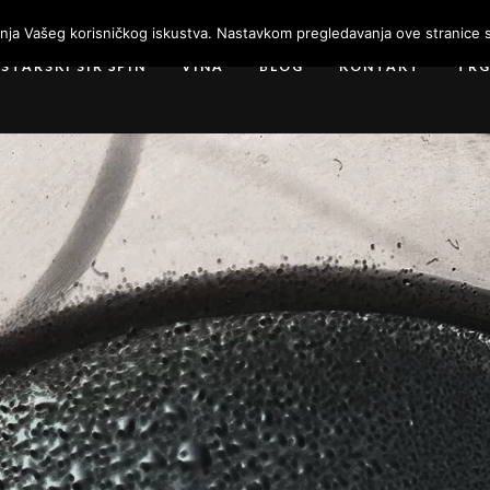
enja Vašeg korisničkog iskustva. Nastavkom pregledavanja ove stranice s
ISTARSKI SIR ŠPIN
VINA
BLOG
KONTAKT
TR