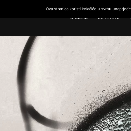
Ova stranica koristi kolačiće u svrhu unaprjeđ
O NAMA
OL ISTRIA