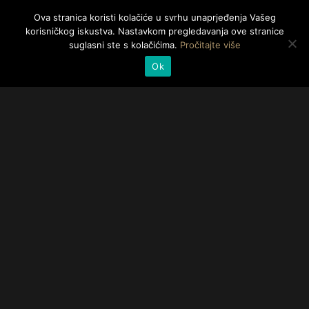
Ova stranica koristi kolačiće u svrhu unaprjeđenja Vašeg
Togg
korisničkog iskustva. Nastavkom pregledavanja ove stranice
navig
suglasni ste s kolačićima.
Pročitajte više
Ok