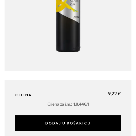
9,22
€
CIJENA
Cijena za j.m.:
18.44€/l
DODAJ U KOŠARICU