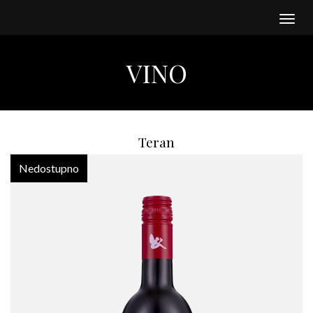
Togg
navig
VINO
Teran
Nedostupno