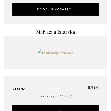
DODAJ U KOŠARICU
Malvazija Istarska
8,99
€
CIJENA
Cijena za j.m.:
11.99€/l