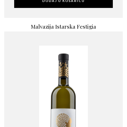
DODAJ U KOŠARICU
Malvazija Istarska Festigia