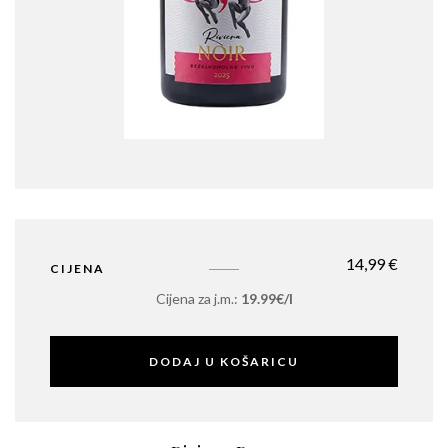
14,99
€
CIJENA
Cijena za j.m.:
19.99€/l
DODAJ U KOŠARICU