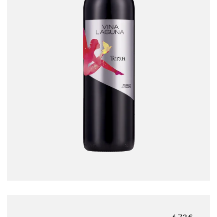
6,73
€