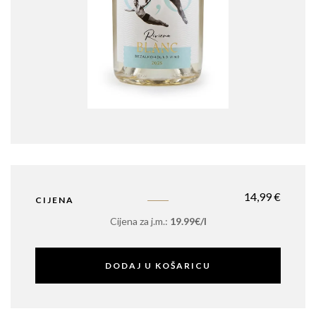
14,99
€
CIJENA
Cijena za j.m.:
19.99€/l
DODAJ U KOŠARICU