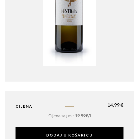
14,99
€
CIJENA
Cijena za j.m.:
19.99€/l
DODAJ U KOŠARICU