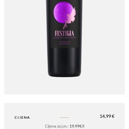
14,99
€
CIJENA
Cijena za j.m.:
19.99€/l