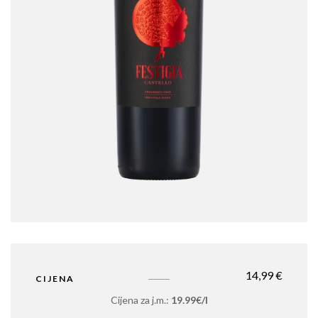
14,99
€
CIJENA
Cijena za j.m.:
19.99€/l