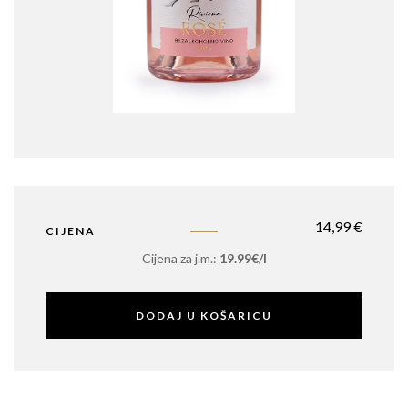
14,99
€
CIJENA
Cijena za j.m.:
19.99€/l
DODAJ U KOŠARICU