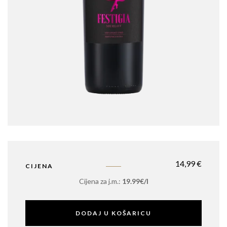
14,99
€
CIJENA
Cijena za j.m.:
19.99€/l
DODAJ U KOŠARICU