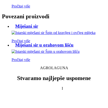
Pročitaj više
Povezani proizvodi
Miješani sir
Pročitaj više
Miješani sir u orahovom lišću
Pročitaj više
AGROLAGUNA
Stvaramo najljepše uspomene
I
PRAVILA PRIVATNOSTI
OPĆI UVJETI
SIGURNOST I NAČIN PLAĆANJA
DOSTAVA I POVRAT SREDSTAVA