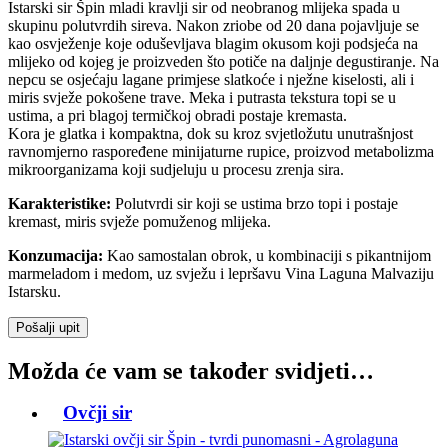
Istarski sir Špin mladi kravlji sir od neobranog mlijeka spada u
skupinu polutvrdih sireva. Nakon zriobe od 20 dana pojavljuje se
kao osvježenje koje oduševljava blagim okusom koji podsjeća na
mlijeko od kojeg je proizveden što potiče na daljnje degustiranje. Na
nepcu se osjećaju lagane primjese slatkoće i nježne kiselosti, ali i
miris svježe pokošene trave. Meka i putrasta tekstura topi se u
ustima, a pri blagoj termičkoj obradi postaje kremasta.
Kora je glatka i kompaktna, dok su kroz svjetložutu unutrašnjost
ravnomjerno raspoređene minijaturne rupice, proizvod metabolizma
mikroorganizama koji sudjeluju u procesu zrenja sira.
Karakteristike:
Polutvrdi sir koji se ustima brzo topi i postaje
kremast, miris svježe pomuženog mlijeka.
Konzumacija:
Kao samostalan obrok, u kombinaciji s pikantnijom
marmeladom i medom, uz svježu i lepršavu Vina Laguna Malvaziju
Istarsku.
Pošalji upit
Možda će vam se također svidjeti…
Ovčji sir