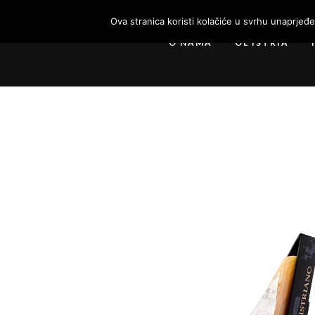
Ova stranica koristi kolačiće u svrhu unaprjeđ
O NAMA
OL ISTRIA