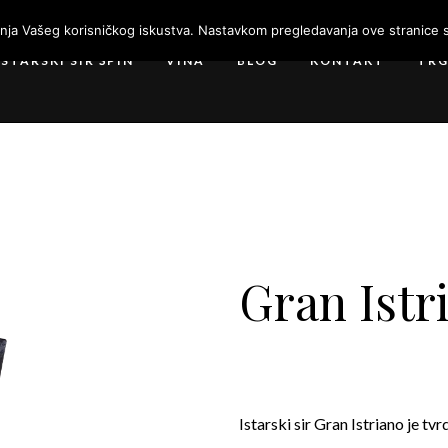
enja Vašeg korisničkog iskustva. Nastavkom pregledavanja ove stranice s
ISTARSKI SIR ŠPIN
VINA
BLOG
KONTAKT
TR
Gran Istr
Istarski sir Gran Istriano je tv