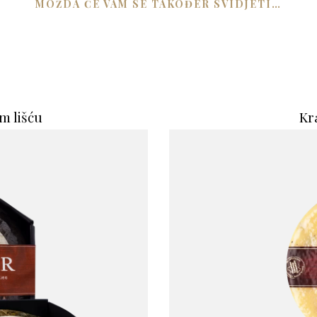
MOŽDA ĆE VAM SE TAKOĐER SVIDJETI…
m lišću
Kra