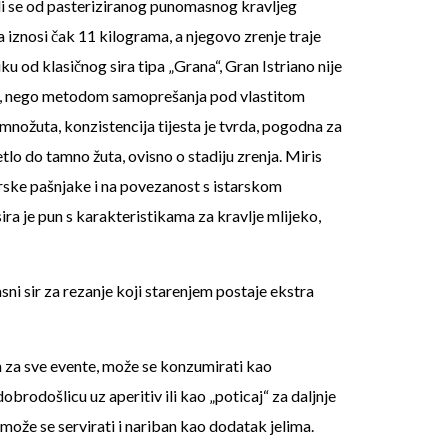
radi se od pasteriziranog punomasnog kravljeg
a iznosi čak 11 kilograma, a njegovo zrenje traje
ku od klasičnog sira tipa „Grana“, Gran Istriano nije
, nego metodom samoprešanja pod vlastitom
amnožuta, konzistencija tijesta je tvrda, pogodna za
jetlo do tamno žuta, ovisno o stadiju zrenja. Miris
tarske pašnjake i na povezanost s istarskom
ra je pun s karakteristikama za kravlje mlijeko,
i sir za rezanje koji starenjem postaje ekstra
n za sve evente, može se konzumirati kao
dobrodošlicu uz aperitiv ili kao „poticaj“ za daljnje
 može se servirati i nariban kao dodatak jelima.