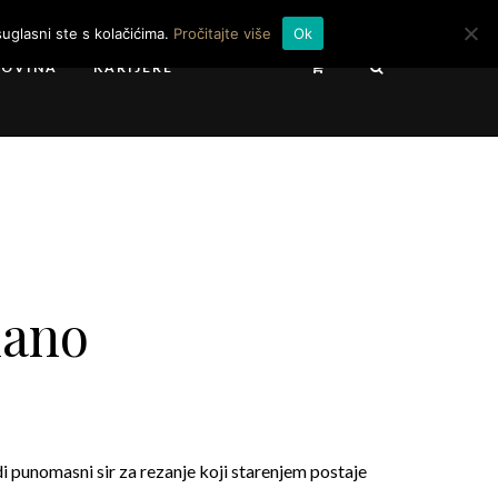
uglasni ste s kolačićima.
Pročitajte više
Ok
GOVINA
KARIJERE
iano
rdi punomasni sir za rezanje koji starenjem postaje