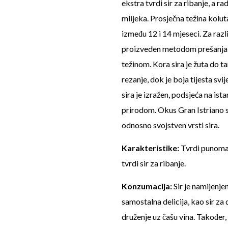
ekstra tvrdi sir za ribanje, a 
mlijeka. Prosječna težina kolut
između 12 i 14 mjeseci. Za razli
proizveden metodom prešanja
težinom. Kora sira je žuta do t
rezanje, dok je boja tijesta svi
sira je izražen, podsjeća na is
prirodom. Okus Gran Istriano si
odnosno svojstven vrsti sira.
Karakteristike:
Tvrdi punomasn
tvrdi sir za ribanje.
Konzumacija:
Sir je namijenje
samostalna delicija, kao sir za 
druženje uz čašu vina. Također,