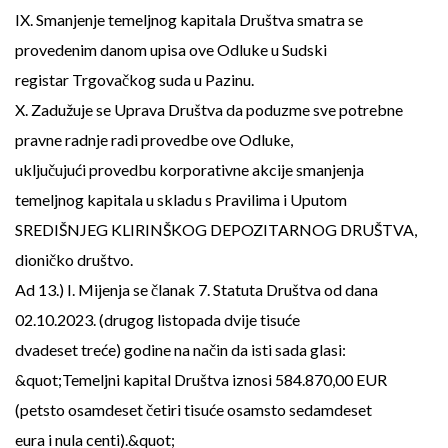
IX. Smanjenje temeljnog kapitala Društva smatra se
provedenim danom upisa ove Odluke u Sudski
registar Trgovačkog suda u Pazinu.
X. Zadužuje se Uprava Društva da poduzme sve potrebne
pravne radnje radi provedbe ove Odluke,
uključujući provedbu korporativne akcije smanjenja
temeljnog kapitala u skladu s Pravilima i Uputom
SREDIŠNJEG KLIRINŠKOG DEPOZITARNOG DRUŠTVA,
dioničko društvo.
Ad 13.) I. Mijenja se članak 7. Statuta Društva od dana
02.10.2023. (drugog listopada dvije tisuće
dvadeset treće) godine na način da isti sada glasi:
&quot;Temeljni kapital Društva iznosi 584.870,00 EUR
(petsto osamdeset četiri tisuće osamsto sedamdeset
eura i nula centi).&quot;