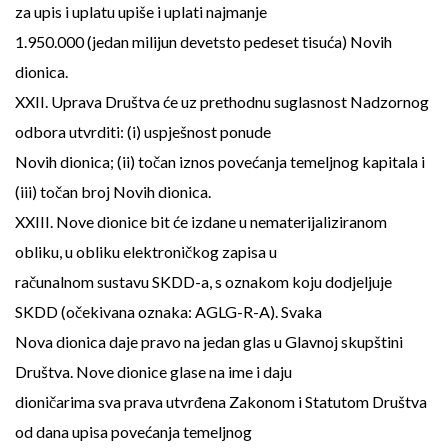
za upis i uplatu upiše i uplati najmanje
1.950.000 (jedan milijun devetsto pedeset tisuća) Novih
dionica.
XXII. Uprava Društva će uz prethodnu suglasnost Nadzornog
odbora utvrditi: (i) uspješnost ponude
Novih dionica; (ii) točan iznos povećanja temeljnog kapitala i
(iii) točan broj Novih dionica.
XXIII. Nove dionice bit će izdane u nematerijaliziranom
obliku, u obliku elektroničkog zapisa u
računalnom sustavu SKDD-a, s oznakom koju dodjeljuje
SKDD (očekivana oznaka: AGLG-R-A). Svaka
Nova dionica daje pravo na jedan glas u Glavnoj skupštini
Društva. Nove dionice glase na ime i daju
dioničarima sva prava utvrđena Zakonom i Statutom Društva
od dana upisa povećanja temeljnog