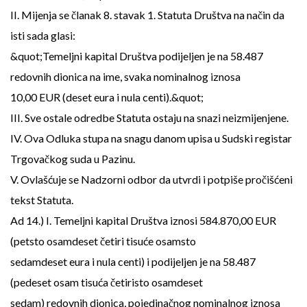
II. Mijenja se članak 8. stavak 1. Statuta Društva na način da
isti sada glasi:
&quot;Temeljni kapital Društva podijeljen je na 58.487
redovnih dionica na ime, svaka nominalnog iznosa
10,00 EUR (deset eura i nula centi).&quot;
III. Sve ostale odredbe Statuta ostaju na snazi neizmijenjene.
IV. Ova Odluka stupa na snagu danom upisa u Sudski registar
Trgovačkog suda u Pazinu.
V. Ovlašćuje se Nadzorni odbor da utvrdi i potpiše pročišćeni
tekst Statuta.
Ad 14.) I. Temeljni kapital Društva iznosi 584.870,00 EUR
(petsto osamdeset četiri tisuće osamsto
sedamdeset eura i nula centi) i podijeljen je na 58.487
(pedeset osam tisuća četiristo osamdeset
sedam) redovnih dionica, pojedinačnog nominalnog iznosa