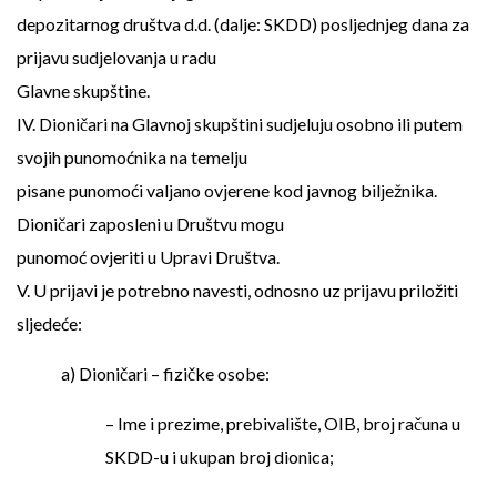
depozitarnog društva d.d. (dalje: SKDD) posljednjeg dana za
prijavu sudjelovanja u radu
Glavne skupštine.
IV. Dioničari na Glavnoj skupštini sudjeluju osobno ili putem
svojih punomoćnika na temelju
pisane punomoći valjano ovjerene kod javnog bilježnika.
Dioničari zaposleni u Društvu mogu
punomoć ovjeriti u Upravi Društva.
V. U prijavi je potrebno navesti, odnosno uz prijavu priložiti
sljedeće:
a) Dioničari – fizičke osobe:
– Ime i prezime, prebivalište, OIB, broj računa u
SKDD-u i ukupan broj dionica;