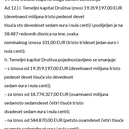
Ad 12.) I. Temeljni kapital Društva iznosi 19.359.197,00 EUR
(devetnaest milijuna tristo pedeset devet
tisuća sto devedeset sedam eura i nula centi) i podijeljen je na
58.487 redovnih dionica na ime, svaka
nominalnog iznosa 331,00 EUR (tristo trideset jedan euro i
nula centi).
II. Temeljni kapital Društva pojednostavljeno se smanjuje:
– s iznosa od 19.359.197,00 EUR (devetnaest milijuna tristo
pedeset devet tisuća sto devedeset
sedam eura i nula centi);
– za iznos od 18.774.327,00 EUR (osamnaest milijuna
sedamsto sedamdeset četiri tisuće tristo
dvadeset sedam eura i nula centi);
– na iznos od 584.870,00 EUR (petsto osamdeset četiri tisuće
osamsto sedamdeset eura i nula centi).