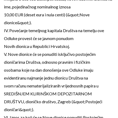
ime, pojedinačnog nominalnog iznosa
10,00 EUR (deset eura i nula centi) (&quot;Nove
dionice&quot;).
IV. Povećanje temeljnog kapitala Društva na temelju ove
Odluke provest će se javnom ponudom
Novih dionica u Republici Hrvatskoj.
V. Nove dionice će se ponuditi isključivo postojećim
dioničarima Društva, odnosno pravnim i fizičkim
osobama koje na dan donošenja ove Odluke imaju
evidentiranu najmanje jednu dionicu Društva na
svom računu nematerijaliziranih vrijednosnih papira u
SREDIŠNJEM KLIRINŠKOM DEPOZITARNOM
DRUŠTVU, dioničko društvo, Zagreb (&quot;Postojeći
dioničari&quot;).
VI. Iznos za koji će se Nove dionice ponuditi Postojećim