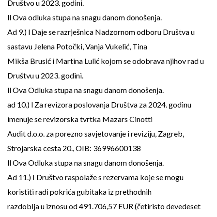
Društvo u 2023. godini.
ll Ova odluka stupa na snagu danom donošenja.
Ad 9.) l Daje se razrješnica Nadzornom odboru Društva u
sastavu Jelena Potočki, Vanja Vukelić, Tina
Mikša Brusić i Martina Lulić kojom se odobrava njihov rad u
Društvu u 2023. godini.
ll Ova Odluka stupa na snagu danom donošenja.
ad 10.) l Za revizora poslovanja Društva za 2024. godinu
imenuje se revizorska tvrtka Mazars Cinotti
Audit d.o.o. za porezno savjetovanje i reviziju, Zagreb,
Strojarska cesta 20., OIB: 36996600138
ll Ova Odluka stupa na snagu danom donošenja.
Ad 11.) I Društvo raspolaže s rezervama koje se mogu
koristiti radi pokrića gubitaka iz prethodnih
razdoblja u iznosu od 491.706,57 EUR (četiristo devedeset