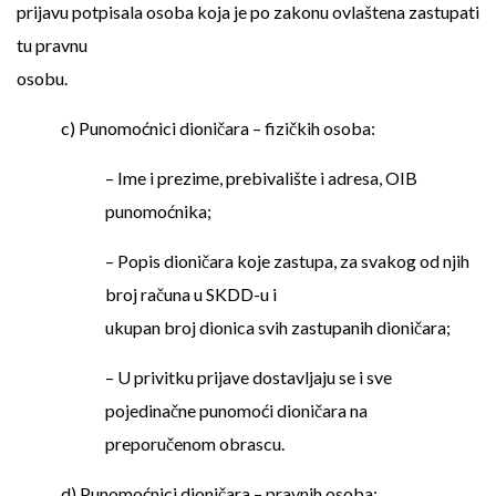
prijavu potpisala osoba koja je po zakonu ovlaštena zastupati
tu pravnu
osobu.
c) Punomoćnici dioničara – fizičkih osoba:
– Ime i prezime, prebivalište i adresa, OIB
punomoćnika;
– Popis dioničara koje zastupa, za svakog od njih
broj računa u SKDD-u i
ukupan broj dionica svih zastupanih dioničara;
– U privitku prijave dostavljaju se i sve
pojedinačne punomoći dioničara na
preporučenom obrascu.
d) Punomoćnici dioničara – pravnih osoba: