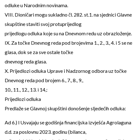
odluke u Narodnim novinama.
VIII. Dioničari mogu sukladno čl. 282. st.1. na sjednici Glavne
skupštine staviti svoj protuprijedlog
prijedlogu odluka koje su na Dnevnom redu uz obrazloženje.
IX. Za točke Dnevnog reda pod brojevima 1., 2., 3., 4. i 5 se ne
glasa, dok se za sve ostale točke
dnevnog reda glasa.
X. Prijedlozi odluka Uprave i Nadzornog odbora uz točke
Dnevnog reda pod brojem 6., 7., 8., 9.,
10., 11., 12., 13. i 14,:
Prijedlozi odluka
Predlaže se Glavnoj skupštini donošenje sljedećih odluka:
Ad 6.) l Usvajaju se godišnja financijska izvješća Agrolaguna
d.d. za poslovnu 2023. godinu (bilanca,