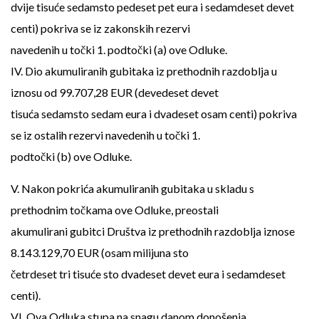
dvije tisuće sedamsto pedeset pet eura i sedamdeset devet
centi) pokriva se iz zakonskih rezervi
navedenih u točki 1. podtočki (a) ove Odluke.
IV. Dio akumuliranih gubitaka iz prethodnih razdoblja u
iznosu od 99.707,28 EUR (devedeset devet
tisuća sedamsto sedam eura i dvadeset osam centi) pokriva
se iz ostalih rezervi navedenih u točki 1.
podtočki (b) ove Odluke.
V. Nakon pokrića akumuliranih gubitaka u skladu s
prethodnim točkama ove Odluke, preostali
akumulirani gubitci Društva iz prethodnih razdoblja iznose
8.143.129,70 EUR (osam milijuna sto
četrdeset tri tisuće sto dvadeset devet eura i sedamdeset
centi).
VI. Ova Odluka stupa na snagu danom donošenja.