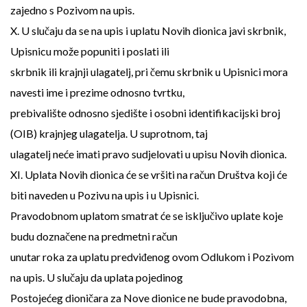
zajedno s Pozivom na upis.
X. U slučaju da se na upis i uplatu Novih dionica javi skrbnik,
Upisnicu može popuniti i poslati ili
skrbnik ili krajnji ulagatelj, pri čemu skrbnik u Upisnici mora
navesti ime i prezime odnosno tvrtku,
prebivalište odnosno sjedište i osobni identifikacijski broj
(OIB) krajnjeg ulagatelja. U suprotnom, taj
ulagatelj neće imati pravo sudjelovati u upisu Novih dionica.
XI. Uplata Novih dionica će se vršiti na račun Društva koji će
biti naveden u Pozivu na upis i u Upisnici.
Pravodobnom uplatom smatrat će se isključivo uplate koje
budu doznačene na predmetni račun
unutar roka za uplatu predviđenog ovom Odlukom i Pozivom
na upis. U slučaju da uplata pojedinog
Postojećeg dioničara za Nove dionice ne bude pravodobna,