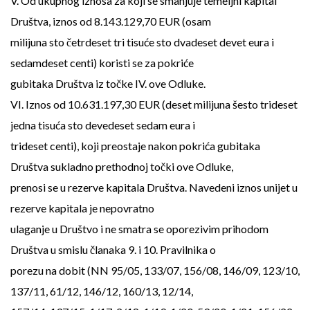
V. Od ukupnog iznosa za koji se smanjuje temeljni kapital
Društva, iznos od 8.143.129,70 EUR (osam
milijuna sto četrdeset tri tisuće sto dvadeset devet eura i
sedamdeset centi) koristi se za pokriće
gubitaka Društva iz točke IV. ove Odluke.
VI. Iznos od 10.631.197,30 EUR (deset milijuna šesto trideset
jedna tisuća sto devedeset sedam eura i
trideset centi), koji preostaje nakon pokrića gubitaka
Društva sukladno prethodnoj točki ove Odluke,
prenosi se u rezerve kapitala Društva. Navedeni iznos unijet u
rezerve kapitala je nepovratno
ulaganje u Društvo i ne smatra se oporezivim prihodom
Društva u smislu članaka 9. i 10. Pravilnika o
porezu na dobit (NN 95/05, 133/07, 156/08, 146/09, 123/10,
137/11, 61/12, 146/12, 160/13, 12/14,