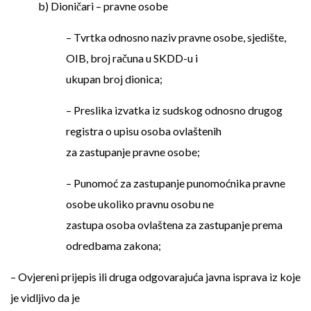
b) Dioničari – pravne osobe
– Tvrtka odnosno naziv pravne osobe, sjedište,
OIB, broj računa u SKDD-u i
ukupan broj dionica;
– Preslika izvatka iz sudskog odnosno drugog
registra o upisu osoba ovlaštenih
za zastupanje pravne osobe;
– Punomoć za zastupanje punomoćnika pravne
osobe ukoliko pravnu osobu ne
zastupa osoba ovlaštena za zastupanje prema
odredbama zakona;
– Ovjereni prijepis ili druga odgovarajuća javna isprava iz koje
je vidljivo da je