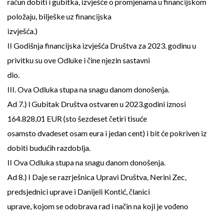
račun dobiti i gubitka, izvješće o promjenama u financijskom
položaju, bilješke uz financijska
izvješća.)
II Godišnja financijska izvješća Društva za 2023. godinu u
privitku su ove Odluke i čine njezin sastavni
dio.
III. Ova Odluka stupa na snagu danom donošenja.
Ad 7.) l Gubitak Društva ostvaren u 2023.godini iznosi
164.828,01 EUR (sto šezdeset četiri tisuće
osamsto dvadeset osam eura i jedan cent) i bit će pokriven iz
dobiti budućih razdoblja.
II Ova Odluka stupa na snagu danom donošenja.
Ad 8.) I Daje se razrješnica Upravi Društva, Nerini Zec,
predsjednici uprave i Danijeli Kontić, članici
uprave, kojom se odobrava rad i način na koji je vođeno