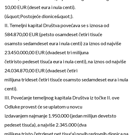
10,00 EUR (deset eura i nula centi).
(&quot;Postojeće dionice&quot;).
II. Temeljni kapital Društva povećava se s iznosa od
584.870,00 EUR (petsto osamdeset četiri tisuće
osamsto sedamdeset eura i nula centi) za iznos od najviše
23.450.000,00 EUR (dvadeset tri milijuna
četiristo pedeset tisuća eura i nula centi), na iznos od najviše
24.034.870,00 EUR (dvadeset četiri
milijuna trideset četiri tisuće osamsto sedamdeset eura i nula
centi).
III. Povećanje temeljnog kapitala Društva iz točke II. ove
Odluke provest će se uplatom u novcu
izdavanjem najmanje 1.950.000 (jedan milijun devetsto
pedeset tisuća), a najviše 2.345.000 (dva
milijuna tristo četrdeset pet tisuća) novih redovnih dionica na