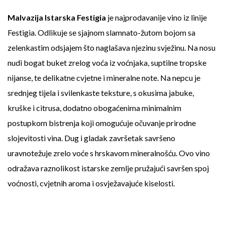
Malvazija Istarska Festigia
je najprodavanije vino iz linije
Festigia. Odlikuje se sjajnom slamnato-žutom bojom sa
zelenkastim odsjajem što naglašava njezinu svježinu. Na nosu
nudi bogat buket zrelog voća iz voćnjaka, suptilne tropske
nijanse, te delikatne cvjetne i mineralne note. Na nepcu je
srednjeg tijela i svilenkaste teksture, s okusima jabuke,
kruške i citrusa, dodatno obogaćenima minimalnim
postupkom bistrenja koji omogućuje očuvanje prirodne
slojevitosti vina. Dug i gladak završetak savršeno
uravnotežuje zrelo voće s hrskavom mineralnošću. Ovo vino
odražava raznolikost istarske zemlje pružajući savršen spoj
voćnosti, cvjetnih aroma i osvježavajuće kiselosti.