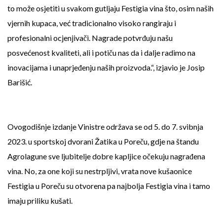
to može osjetiti u svakom gutljaju Festigia vina što, osim naših
vjernih kupaca, već tradicionalno visoko rangiraju i
profesionalni ocjenjivači. Nagrade potvrđuju našu
posvećenost kvaliteti, ali i potiču nas da i dalje radimo na
inovacijama i unaprjeđenju naših proizvoda.“, izjavio je Josip
Barišić.
Ovogodišnje izdanje Vinistre održava se od 5. do 7. svibnja
2023. u sportskoj dvorani Žatika u Poreču, gdje na štandu
Agrolagune sve ljubitelje dobre kapljice očekuju nagrađena
vina. No, za one koji su nestrpljivi, vrata nove kušaonice
Festigia u Poreču su otvorena pa najbolja Festigia vina i tamo
imaju priliku kušati.