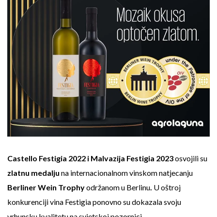
Castello Festigia 2022 i Malvazija Festigia 2023
osvojili su
zlatnu medalju
na internacionalnom vinskom natjecanju
Berliner Wein Trophy
održanom u Berlinu
.
U oštroj
konkurenciji vina Festigia ponovno su dokazala svoju
vrhunsku kvalitetu na svjetskoj pozornici
.