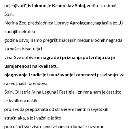
ocjenjivači“,
istaknuo je Krunoslav Salaj
, voditelj u sirani
Špin.
Nerina Zec, predsjednica Uprave Agrolagune, naglasila je: „U
zadnjih nekoliko
godina osvojili smo pregršt značajnih međunarodnih nagrada
za naše sireve, ulja i
vina. Sve dobivene
nagrade i priznanja potvrđuju da je
usmjerenost na kvalitetu,
njegovanje tradicije i uvažavanje izvornosti
pravi smjer za
razvoj naših brendova
Špin, Ol Istria, Vina Laguna i Festigia. Iznimna nam je čast što
je kvaliteta naših
proizvoda prepoznata od strane eminentnih svjetskih
stručnjaka, a još važnije je što
potrošači sve više cijene vrhunske domaće i izvorne