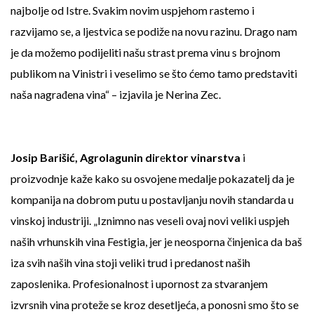
najbolje od Istre. Svakim novim uspjehom rastemo i
razvijamo se, a ljestvica se podiže na novu razinu. Drago nam
je da možemo podijeliti našu strast prema vinu s brojnom
publikom na Vinistri i veselimo se što ćemo tamo predstaviti
naša nagrađena vina“ – izjavila je Nerina Zec.
Josip Barišić, Agrolagunin dir
e
ktor vinarstva
i
proizvodnje kaže kako su osvojene medalje pokazatelj da je
kompanija na dobrom putu u postavljanju novih standarda u
vinskoj industriji. „Iznimno nas veseli ovaj novi veliki uspjeh
naših vrhunskih vina Festigia, jer je neosporna činjenica da baš
iza svih naših vina stoji veliki trud i predanost naših
zaposlenika. Profesionalnost i upornost za stvaranjem
izvrsnih vina proteže se kroz desetljeća, a ponosni smo što se