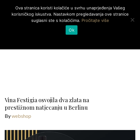
Ova stranica koristi kolačiće u svrhu unaprjeđenja Vašeg
Togg
korisničkog iskustva. Nastavkom pregledavanja ove stranice
navig
suglasni ste s kolačićima.
Pročitajte više
NATJECANJA
Ok
Vina Festigia osvojila dva zlata na
prestižnom natjecanju u Berlinu
By
webshop