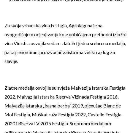
Za svoja vrhunska vina Festigia, Agrolaguna je na
ovogodišnjem ocjenjivanju koje uobičajeno prethodni izložbi
vina Vinistra osvojila sedam zlatnih i jednu srebrenu medalju,
pa taj renomirani proizvođač zaista ima veliki razlog za
slavlje.
Zlatne medalja osvojile su svježa Malvazija Istarska Festigia
2022, Malvazija Istarska Riserva Vižinada Festigia 2016,
Malvazija istarska „kasna berba“ 2019, pjenušac Blanc de
Moi Festigia, Muškat ruža Festigia 2022, Castello Festigia
2020 i Riserva LV 2015 Festigia. Srebrnom medaljom
odlikovana je Malvazija Istarska Riserva Akacija Festigia