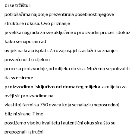
bi se tržištu i
potrošačima najbolje prezentirala posebnost njegove
strukture i okusa. Ovo priznanje
je velika nagrada za sve uključene u proizvodni proces i dokaz
kako se naporan rad
uvijek na kraju isplati. Za ovaj uspjeh zaslužni su znanje i
posvećenost u cijelom
procesu proizvodnje, od mlijeka do sira. Možemo se pohvaliti
da
sve sireve
proizvodimo isključivo od domaćeg mlijeka
, a mlijeko za
ovčji sir proizvodimo na
vlastitoj farmi sa 750 ovaca koja se nalazi u neposrednoj
blizini sirane. Time
postižemo visoku kvalitetu i autentični okus sira što su
prepoznali i stručni