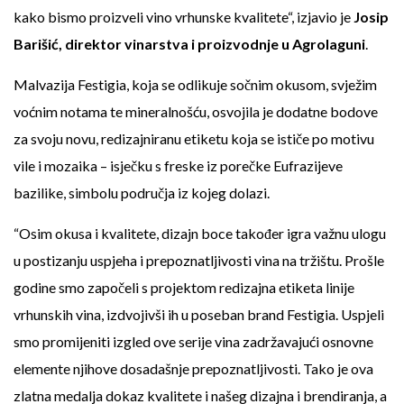
kako bismo proizveli vino vrhunske kvalitete“, izjavio je
Josip
Barišić, direktor vinarstva i proizvodnje u Agrolaguni
.
Malvazija Festigia, koja se odlikuje sočnim okusom, svježim
voćnim notama te mineralnošću, osvojila je dodatne bodove
za svoju novu, redizajniranu etiketu koja se ističe po motivu
vile i mozaika – isječku s freske iz porečke Eufrazijeve
bazilike, simbolu područja iz kojeg dolazi.
“Osim okusa i kvalitete, dizajn boce također igra važnu ulogu
u postizanju uspjeha i prepoznatljivosti vina na tržištu. Prošle
godine smo započeli s projektom redizajna etiketa linije
vrhunskih vina, izdvojivši ih u poseban brand Festigia. Uspjeli
smo promijeniti izgled ove serije vina zadržavajući osnovne
elemente njihove dosadašnje prepoznatljivosti. Tako je ova
zlatna medalja dokaz kvalitete i našeg dizajna i brendiranja, a