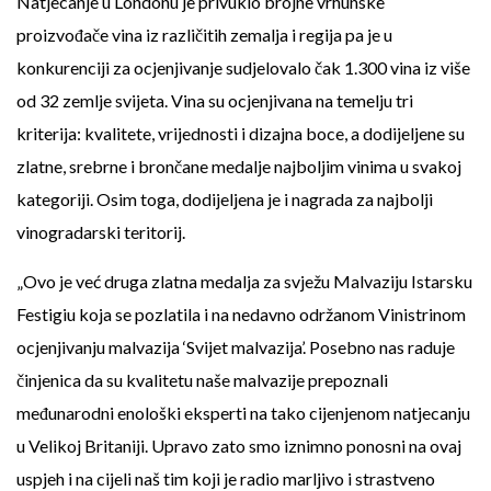
Natjecanje u Londonu je privuklo brojne vrhunske
proizvođače vina iz različitih zemalja i regija pa je u
konkurenciji za ocjenjivanje sudjelovalo čak 1.300 vina iz više
od 32 zemlje svijeta. Vina su ocjenjivana na temelju tri
kriterija: kvalitete, vrijednosti i dizajna boce, a dodijeljene su
zlatne, srebrne i brončane medalje najboljim vinima u svakoj
kategoriji. Osim toga, dodijeljena je i nagrada za najbolji
vinogradarski teritorij.
„Ovo je već druga zlatna medalja za svježu Malvaziju Istarsku
Festigiu koja se pozlatila i na nedavno održanom Vinistrinom
ocjenjivanju malvazija ‘Svijet malvazija’. Posebno nas raduje
činjenica da su kvalitetu naše malvazije prepoznali
međunarodni enološki eksperti na tako cijenjenom natjecanju
u Velikoj Britaniji. Upravo zato smo iznimno ponosni na ovaj
uspjeh i na cijeli naš tim koji je radio marljivo i strastveno