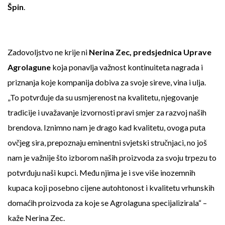
Špin
.
Zadovoljstvo ne krije ni
Nerina Zec, predsjednica Uprave
Agrolagune
koja ponavlja važnost kontinuiteta nagrada i
priznanja koje kompanija dobiva za svoje sireve, vina i ulja.
„To potvrđuje da su usmjerenost na kvalitetu, njegovanje
tradicije i uvažavanje izvornosti pravi smjer za razvoj naših
brendova. Iznimno nam je drago kad kvalitetu, ovoga puta
ovčjeg sira, prepoznaju eminentni svjetski stručnjaci, no još
nam je važnije što izborom naših proizvoda za svoju trpezu to
potvrđuju naši kupci. Među njima je i sve više inozemnih
kupaca koji posebno cijene autohtonost i kvalitetu vrhunskih
domaćih proizvoda za koje se Agrolaguna specijalizirala“ –
kaže Nerina Zec.