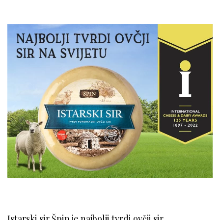
Istarski sir Špin je najbolji tvrdi ovčji sir