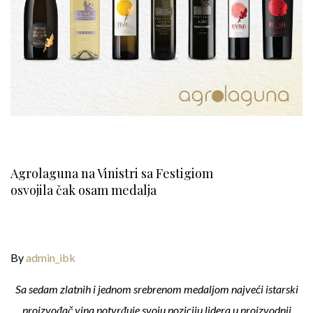
Agrolaguna na Vinistri sa Festigiom
osvojila čak osam medalja
By
admin_ibk
Sa sedam zlatnih i jednom srebrenom medaljom najveći istarski
proizvođač vina potvrđuje svoju poziciju lidera u proizvodnji