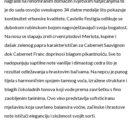
nagrade na renomiranim domaćim svjetskim natjecanjima te
je do sada osvojio sveukupno 34 zlatne medalje što pokazuje
kontinuitet vrhunske kvalitete. Castello Festigia odlikuje se
dubokom rubinskom bojom nagovještavajući svoju bogatost.
Na nosu se stapaju zreli crveni plodovi Merlota, kupine i
dašak zelenog papra karakterističan za Cabernet Sauvignon
dok Cabernet Franc doprinosi blagom pikantnošću. Sve to
nadopunjuju suptilne note vanilije i dimastog cedra što je
rezultat odležavanja u hrastovim bačvama. Na nepcu je punog
tijela s harmoničnim spojem tamnog voća, izražene strukture i
blagih čokoladnih tonova koji vode prema završetku s fino
zaobljenim taninima. Ovo vino predstavlja sofisticiranu
mješavinu koja savršeno balansira voćne, začinske i hrastove
note ističući eleganciju i složenost svojih sorti.