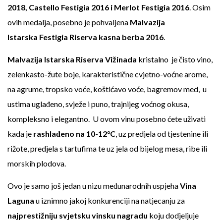
2018, Castello Festigia 2016 i Merlot Festigia 2016
. Osim
ovih medalja, posebno je pohvaljena
Malvazija
Istarska Festigia Riserva kasna berba 2016
.
Malvazija Istarska Riserva Vižinada
kristalno je čisto vino,
zelenkasto-žute boje, karakteristične cvjetno-voćne arome,
na agrume, tropsko voće, koštićavo voće, bagremov med, u
ustima uglađeno, svježe i puno, trajnijeg voćnog okusa,
kompleksno i elegantno. U ovom vinu posebno ćete uživati
kada je
rashlađeno na 10-12°C
, uz predjela od tjestenine ili
rižote, predjela s tartufima te uz jela od bijelog mesa, ribe ili
morskih plodova.
Ovo je samo još jedan u nizu međunarodnih uspjeha
Vina
Laguna
u iznimno jakoj konkurenciji na natjecanju za
najprestižniju svjetsku vinsku nagradu
koju dodjeljuje