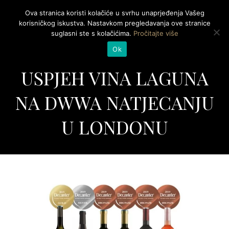
Ova stranica koristi kolačiće u svrhu unaprjeđenja Vašeg
Togg
korisničkog iskustva. Nastavkom pregledavanja ove stranice
navig
suglasni ste s kolačićima.
Pročitajte više
NOVI MEĐUNARODNI
Ok
USPJEH VINA LAGUNA
NA DWWA NATJECANJU
U LONDONU