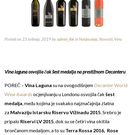
Posted on 23 svibnja, 2019
by
admin_ibk
in
Natjecanja
,
Novosti
,
Vino
Vina laguna osvojila čak šest medalja na prestižnom Decanteru
POREČ –
Vina Laguna
su na ovogodišnjem
Decanter World
Wine Awards
ocjenjivanju u Londonu osvojila čak
šest
medalja
, među kojima je svakako najznačajnija zlatna
za
Malvaziju Istarsku Riservu Vižinadu 2015
. Srebro je
pripalo
Riservi LV 2015
, dok su se četiri vina okitila
brončanom medaljom, a to su
Terra Rossa 2016, Rose