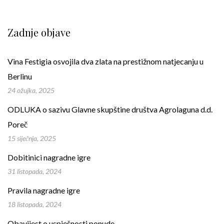
Zadnje objave
Vina Festigia osvojila dva zlata na prestižnom natjecanju u
Berlinu
24 ožujka, 2025
ODLUKA o sazivu Glavne skupštine društva Agrolaguna d.d.
Poreč
15 siječnja, 2025
Dobitinici nagradne igre
31 listopada, 2024
Pravila nagradne igre
18 listopada, 2024
Obavijest o uspješnosti ponude